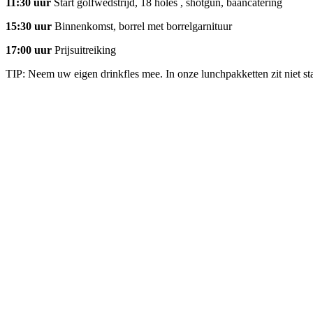
11:30 uur
Start golfwedstrijd, 18 holes , shotgun, baancatering
15:30 uur
Binnenkomst, borrel met borrelgarnituur
17:00 uur
Prijsuitreiking
TIP: Neem uw eigen drinkfles mee. In onze lunchpakketten zit niet sta