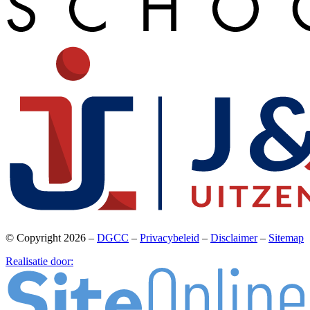
© Copyright 2026 –
DGCC
–
Privacybeleid
–
Disclaimer
–
Sitemap
Realisatie door: