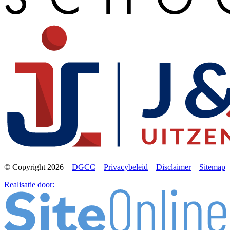
© Copyright 2026 –
DGCC
–
Privacybeleid
–
Disclaimer
–
Sitemap
Realisatie door: